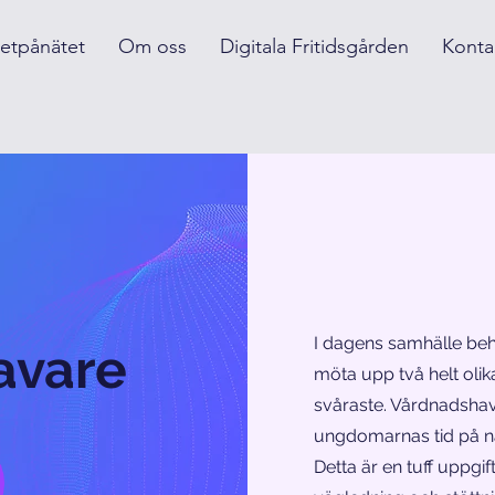
etpånätet
Om oss
Digitala Fritidsgården
Konta
I dagens samhälle be
avare
möta upp två helt olik
svåraste. Vårdnadshava
ungdomarnas tid på nä
Detta är en tuff uppgif