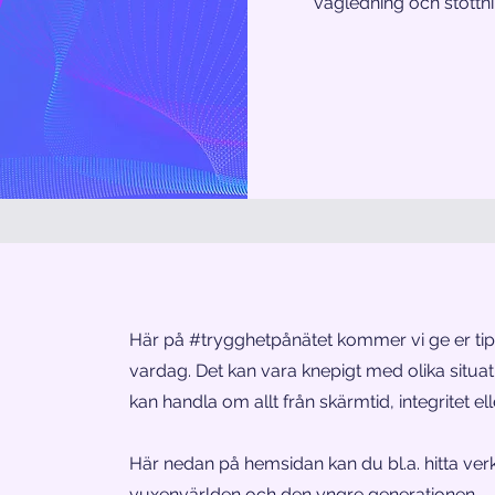
vägledning och stöttn
Här på #trygghetpånätet kommer vi ge er tips 
vardag. Det kan vara knepigt med olika situati
kan handla om allt från skärmtid, integritet ell
Här nedan på hemsidan kan du bl.a. hitta ve
vuxenvärlden och den yngre generationen.