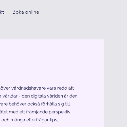
kt
Boka online
höver vårdnadshavare vara redo att
a världar - den digitala världen är den
re behöver också förhålla sig till
tet med ett främjande perspektiv.
t och många efterfrågar tips,