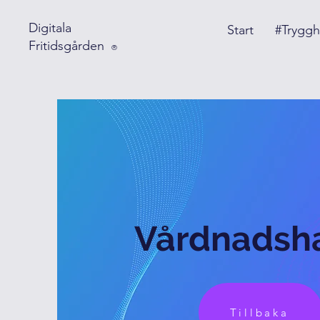
Digitala
Start
#Tryggh
Fritidsgården
®
Vårdnadsh
Tillbaka