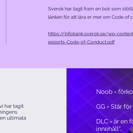
Sverok har tagit fram en bok som stöttar
länken för att lära er mer om Code of
https://infobank.sverok.se/wp-cont
esports-Code-of-Conduct.pdf
Noob = förko
GG = Står f
i har tagit
amingens
en ultimata
DLC = är en 
innehåll”.