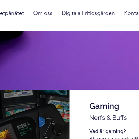
etpånätet
Om oss
Digitala Fritidsgården
Konta
Gaming
Nerfs & Buffs
Vad är gaming?
Att gamea betyda olik