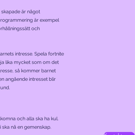
h skapade är något
er programmering är exempel
örhållningssätt och
arnets intresse. Spela fortnite
 Heja lika mycket som om det
ntresse, så kommer barnet
en angående intresset blir
rund.
älkomna och alla ska ha kul.
t vi ska nå en gemenskap.