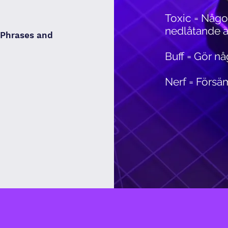
Toxic = Någ
nedlåtande at
 Phrases and
Buff = Gör nå
Nerf = Försäm