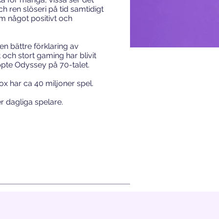
h ren slöseri på tid samtidigt
m något positivt och
en bättre förklaring av
 och stort gaming har blivit
te Odyssey på 70-talet.
x har ca 40 miljoner spel.
er dagliga spelare.