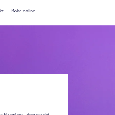
kt
Boka online
a för många, vissa ser det