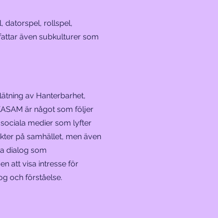
 datorspel, rollspel,
efattar även subkulturer som
tning av Hanterbarhet,
t KASAM är något som följer
å sociala medier som lyfter
ekter på samhället, men även
öra dialog som
n att visa intresse för
alog och förståelse.