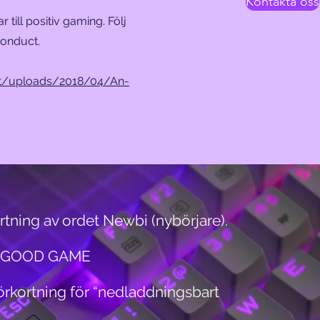
Kontakta oss
 till positiv gaming. Följ
 conduct.
ent/uploads/2018/04/An-
rtning av ordet Newbi (nybörjare).
ör GOOD GAME
förkortning för “nedladdningsbart