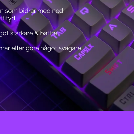
on som bidrar med ned
tityd.
got starkare & bättre.
rar eller göra något svagare.