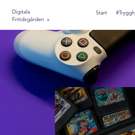
Digitala
Start
#Tryggh
Fritidsgården
®