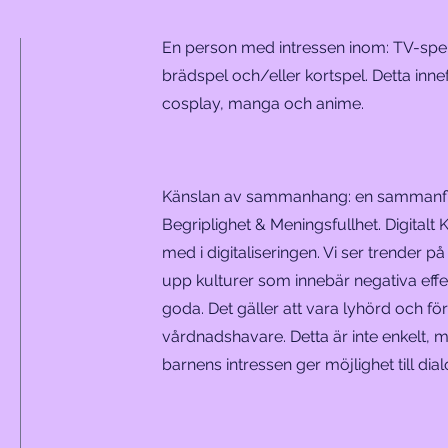
En person med intressen inom: TV-spel,
brädspel och/eller kortspel. Detta inn
cosplay, manga och anime.
Känslan av sammanhang: en sammanflä
Begriplighet & Meningsfullhet. Digital
med i digitaliseringen. Vi ser trender p
upp
kulturer som innebär negativa eff
goda. Det gäller att vara lyhörd och f
vårdnadshavare. Detta är inte enkelt, me
barnens intressen ger möjlighet till di