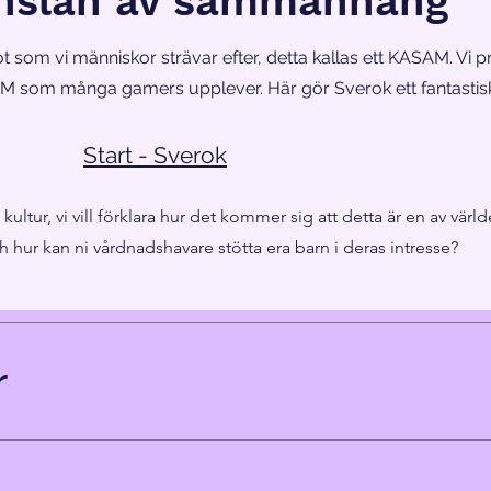
nslan av sammanhang
om vi människor strävar efter, detta kallas ett KASAM. Vi pr
AM som många gamers upplever. Här gör Sverok ett fantastisk
Start - Sverok
ultur, vi vill förklara hur det kommer sig att detta är en av värld
ch hur kan ni vårdnadshavare stötta era barn i deras intresse?
r